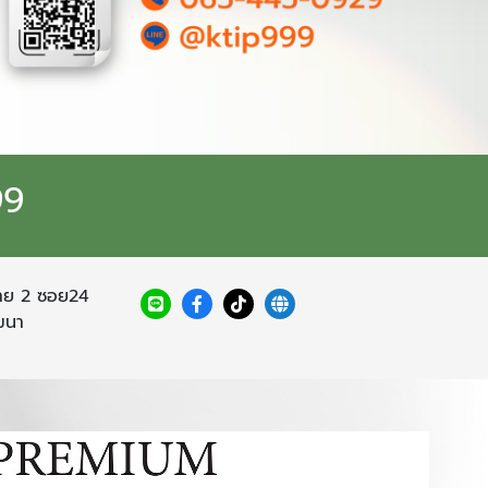
99
ย 2 ซอย24
ฒนา