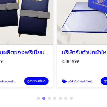
โรงงานผลิตของพรีเมี่ยม ของที่ระลึก ประเภทไดอารี่ สมุดโน้ตและแพลนเนอร์
9
K.TIP 999
ดูรายละเอียด
ดูร
ึก ประเภทไดอารี่ สมุดโน้ตและแพลนเนอร์
บริษัทรับทำปกผ้าไหมใส่ประกาศนียบัตร