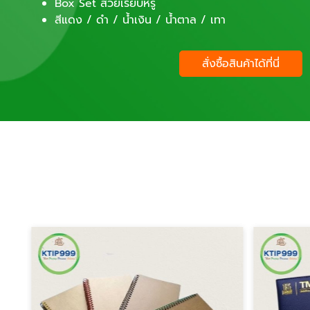
Box Set สวยเรียบหรู
สีแดง / ดำ / น้ำเงิน / น้ำตาล / เทา
สั่งซื้อสินค้าได้ที่นี่