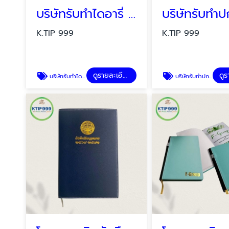
บริษัทรับทำไดอารี่ สมุดโน้ต และแพลนเนอร์ กรุงเทพ
K.TIP 999
K.TIP 999
ดูรายละเอียด
บริษัทรับทำไดอารี่ สมุดโน้ต และแพลนเนอร์
บริษัทรับทำปกผ้าไหมใส่ประกาศนียบัตร