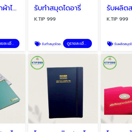
บริษัทรับทำปกผ้าไหมใส่ประกาศนียบัตร กรุงเทพ
รับทำสมุดไดอารี่
K.TIP 999
K.TIP 999
ดูรายละเอียด
ดูรายละเอียด
รับทำสมุดไดอารี่
รับผลิตสมุดโน๊ต ราคาโรง