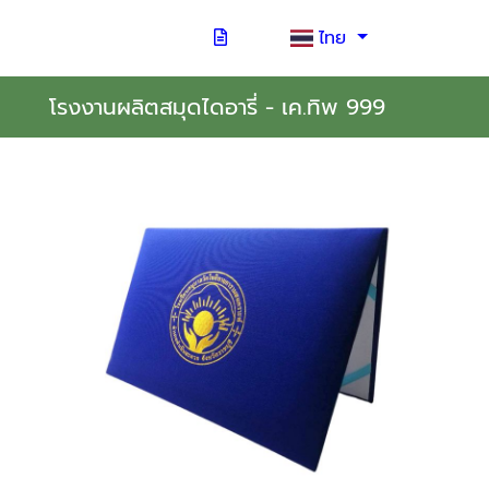
ไทย
โรงงานผลิตสมุดไดอารี่ - เค.ทิพ 999