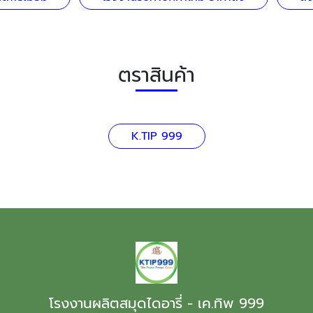
ตราสินค้า
K.TIP 999
โรงงานผลิตสมุดไดอารี่ - เค.ทิพ 999