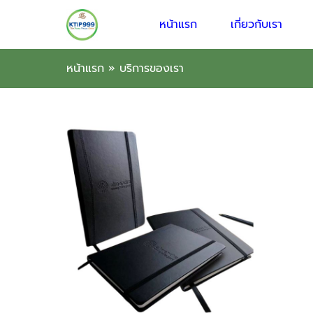
หน้าแรก
เกี่ยวกับเรา
หน้าแรก
»
บริการของเรา