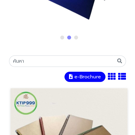
e-Brochure