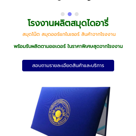
โรงงานผลิตสมุดไดอารี่
สมุดโน๊ต สมุดออร์แกไนเซอร์ สินค้าจากโรงงาน
พร้อมรับผลิตตามออเดอร์ ในราคาพิเศษสุดจากโรงงาน
สอบถามรายละเอียดสินค้าและบริการ