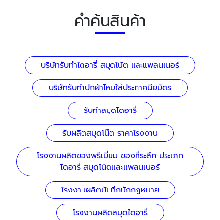
คำค้นสินค้า
บริษัทรับทำไดอารี่ สมุดโน้ต และแพลนเนอร์
บริษัทรับทำปกผ้าไหมใส่ประกาศนียบัตร
รับทำสมุดไดอารี่
รับผลิตสมุดโน๊ต ราคาโรงงาน
โรงงานผลิตของพรีเมี่ยม ของที่ระลึก ประเภท
ไดอารี่ สมุดโน้ตและแพลนเนอร์
โรงงานผลิตบันทึกนักกฎหมาย
โรงงานผลิตสมุดไดอารี่