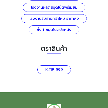
โรงงานผลิตสมุดโน๊ตพรีเมี่ยม
โรงงานรับทำปกผ้าไหม ราคาส่ง
สั่งทำสมุดโน๊ตปกหนัง
ตราสินค้า
K.TIP 999