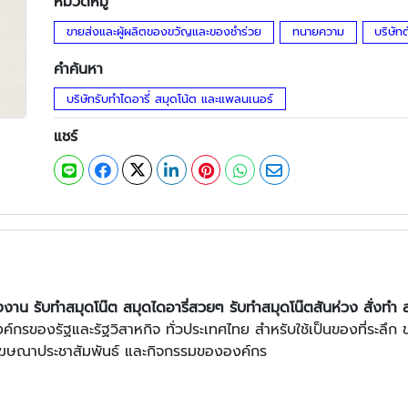
หมวดหมู่
ขายส่งและผู้ผลิตของขวัญและของชำร่วย
ทนายความ
บริษัท
คำค้นหา
บริษัทรับทำไดอารี่ สมุดโน้ต และแพลนเนอร์
แชร์
งงาน รับทำสมุดโน๊ต
สมุดไดอารี่สวยๆ รับทําสมุดโน๊ตสันห่วง สั่งทํา
์กรของรัฐและรัฐวิสาหกิจ ทั่วประเทศไทย สำหรับใช้เป็นของที่ระลึ
รโฆษณาประชาสัมพันธ์ และกิจกรรมขององค์กร