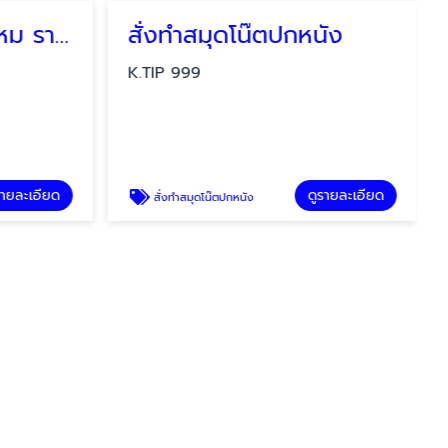
โรงงานรับทำปกผ้าไหม ราคาส่ง กรุงเทพ
สั่งทำสมุดโน๊ตปกหนัง
K.TIP 999
ยด
ดูรายละเอียด
สั่งทำสมุดโน๊ตปกหนัง
K.TIP