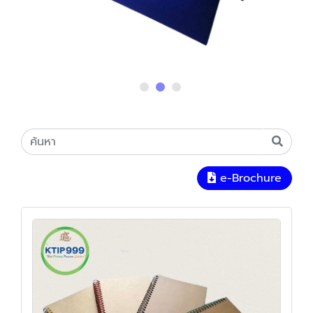
e-Brochure