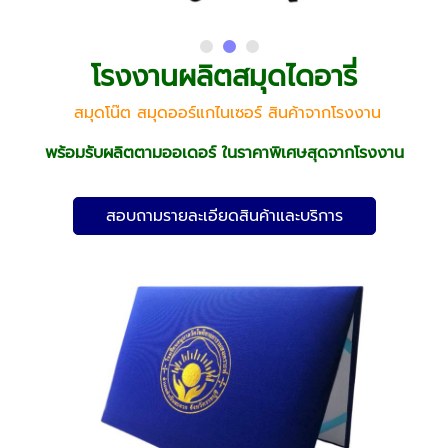
โรงงานผลิตสมุดไดอารี่
สมุดโน๊ต สมุดออร์แกไนเซอร์ สินค้าจากโรงงาน
พร้อมรับผลิตตามออเดอร์ ในราคาพิเศษสุดจากโรงงาน
สอบถามรายละเอียดสินค้าและบริการ