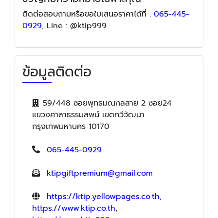
ติดต่อสอบถามหรือขอใบเสนอราคาได้ที่ :
065-445-
0929
, Line : @ktip999
ข้อมูลติดต่อ
59/448 ซอยพุทธมณฑลสาย 2 ซอย24
แขวงศาลาธรรมสพน์ เขตทวีวัฒนา
กรุงเทพมหานคร 10170
065-445-0929
ktipgiftpremium@gmail.com
https://ktip.yellowpages.co.th
,
https://www.ktip.co.th
,