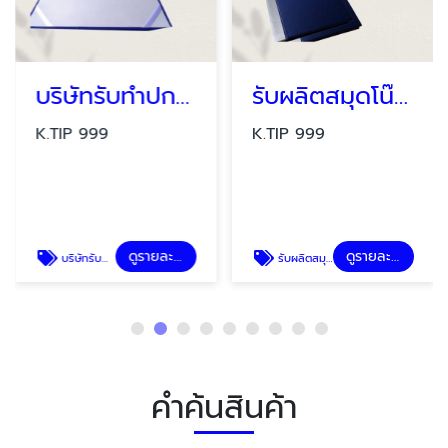
บริษัทรับทำปกผ้าไหมใส่ประกาศนียบัตร กรุงเทพ
รับผลิตสมุดโน๊ต ราคาโรงงาน
K.TIP 999
K.TIP 999
ดูรายละเอียด
ดูรายละเอียด
บริษัทรับทำปกผ้าไหมใส่ประกาศนียบัตร
รับผลิตสมุดโน๊ต ราคาโรงงาน
คำค้นสินค้า