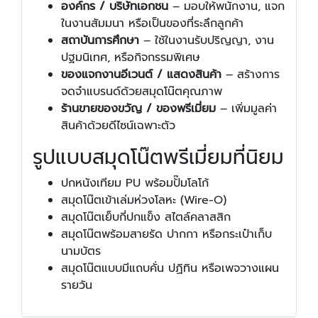
องค์กร / บริษัทเอกชน
– มอบให้พนักงาน, แจก
ในงานสัมมนา หรือเป็นของที่ระลึกลูกค้า
สถาบันการศึกษา
– ใช้ในงานรับปริญญา, งาน
ปฐมนิเทศ, หรือกิจกรรมพิเศษ
ของแจกงานอีเวนต์ / แสดงสินค้า
– สร้างการ
จดจำแบรนด์ด้วยสมุดโน๊ตคุณภาพ
ร้านขายของขวัญ / ของพรีเมี่ยม
– เพิ่มมูลค่า
สินค้าด้วยดีไซน์เฉพาะตัว
รูปแบบสมุดโน๊ตพรีเมี่ยมที่นิยม
ปกหนังเทียม PU พร้อมปั๊มโลโก้
สมุดโน๊ตเข้าเล่มห่วงโลหะ (Wire-O)
สมุดโน๊ตเย็บกี่ปกแข็ง สไตล์คลาสสิก
สมุดโน๊ตพร้อมสายรัด ปากกา หรือกระเป๋าเก็บ
นามบัตร
สมุดโน๊ตแบบมีแถบคั่น ปฏิทิน หรือเพจวางแผน
รายวัน