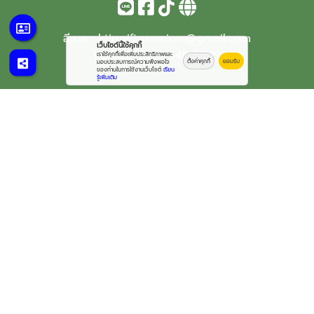
อีเมล :
ktipgiftpremium@gmail.com
เว็บไซต์นี้ใช้คุกกี้
โทรศัพท์ :
065-445-0929
เราใช้คุกกี้เพื่อเพิ่มประสิทธิภาพและ
ตั้งค่าคุกกี้
ยอมรับ
มอบประสบการณ์ความพึงพอใจ
ของท่านในการใช้งานเว็บไซต์
เรียน
รู้เพิ่มเติม
© 2569
โรงงานผลิตสมุดไดอารี่ - เค.ทิพ 999
All rights reserved.
Work is Secure
Protect Data With Encrypt
Powered By
Thailand YellowPages